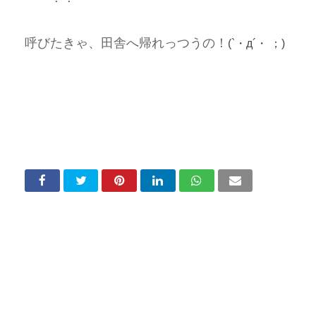
呼びたきゃ、田舎へ帰れっつうの！
(`・д´・ ；)